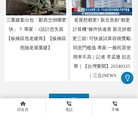
三重建案出包「鄰房怎倒哪麽
老屋想都更? 新北首創"都更
快」？ 專家：1設計恐失當
計算機"條件快速查 新北拚都
【板橋區危老建商】【板橋區
更三箭! 可快速試算容積獎勵.
危險老屋重建】
同意門檻值 專家:一般民眾使
用率不高｜記者 李孟珊 彭志
華｜【台灣要聞】20240325
｜三立iNEWS
上一頁
回首頁
電話
手機