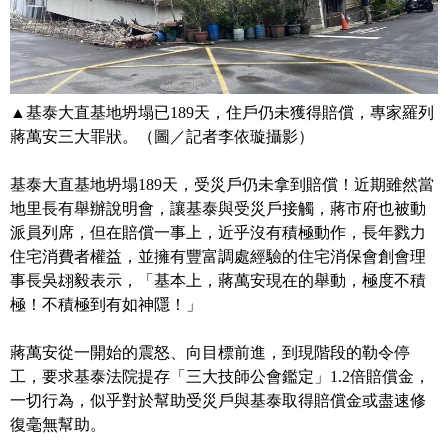
▲基泰大直基地坍塌已189天，住戶仍未獲得賠償，專家羅列
蔣萬安三大罪狀。（圖／記者李依璇攝影）
基泰大直基地坍塌189天，受災戶仍未拿到賠償！近期雖然當
地里長有舉辦說明會，讓基泰與受災戶接觸，蔣市府也被動
派員列席，但在賠償一事上，近乎沒有積極動作，長年戮力
住宅消費者權益，並擁有豐富調處經驗的住宅消保會創會理
事長吳翃毅表示，「基本上，蔣萬安現在的舉動，極度不積
極！不積極到有如神隱！」
蔣萬安從一開始的震怒、向目標前進，到現階段的勒令停
工，要求基泰法院提存「三大技師公會鑑定」1.2倍賠償金，
一切行為，似乎對於幫助受災戶與基泰取得賠償金或盡速修
復毫無幫助。