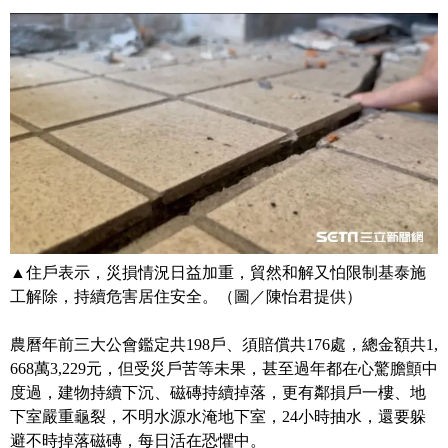
▲住戶表示，災損情況日益加重，貿然和解又怕限制基泰施
工解除，持續危害居住安全。（圖／陳怡君提供）
農曆年前三大公會鑑定共198戶、須賠償共176處，總金額共1,
668萬3,229元，但受災戶苦等未果，甚至過年都在心驚膽顫中
度過，建物持續下沉、磁磚持續掉落，更有鄰損戶一樓、地
下室嚴重龜裂，不明水源水淹地下室，24小時抽水，還要躲
避不時掉落磁磚，每日活在恐懼中。