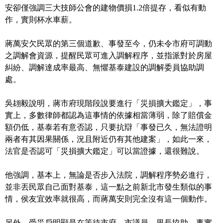
安卻僅強調三大技師公會的建物價損1.2倍提存，看似有動
作，實則杯水車薪。
蔣萬安欠民眾的第三個道歉、事發至今，仍未令市府可調動
之調解會資源，提醒民眾可進入調解程序，並指派對於房屋
糾紛、調解達成率最高、無懼基泰建設的調解委員協助調
處。
吳翃毅說明，蔣市府現階段說要進行「災損擴大鑑定」，事
實上，多數律師都認為這事情的依據相當薄弱，除了賠償金
額仍低，基泰若有意否認，只要抗辯「事發已久，無法證明
兩者有其因果關係，況且附近仍有其他建案」，如此一來，
法官是否認可「災損擴大鑑定」可以當證據，還很難說。
他強調，基本上，無論是否步入法院，調解程序勢必進行，
並非丟民眾自己面對基泰，這一點之前新北市發生類似的事
情，侯友宜效率就很高，而蔣萬安則完全沒有這一個動作。
另外，受災戶明顯是在等待市府、市議員、里長協助，事實