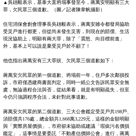
▲吳翃毅表示，基泰大直坍塌事發至今，蔣萬安明顯有三大
罪，欠民眾三個道歉。（圖／記者陳韋帆攝影）
住宅消保會創會理事長吳翃毅表示，蔣萬安雖令都發局協助
受災戶進行都更，但從尚未發生災害，到現在的賠償、生活
現況協助上，明顯有兩大罪，除了「震怒、向目標前進」
外，基本上可以說是棄受災戶於不顧了！
他也指出蔣萬安有三大罪狀、欠民眾三個道歉如下：
蔣萬安欠民眾的第一個道歉、坍塌前一年，住戶多次鄰損投
訴，市府僅憑建商書面判定，同時一紙公文告訴民眾安全無
虞，無論過程合法與否，從結果看，就是有明顯疏失，但至
今仍只強調程序合法，未針對此事道歉。
蔣萬安欠民眾的第二個道歉、三大公會鑑定受災戶共198戶、
須賠償共176處，總金額共1,668萬3,229元，這樣的金額明顯
與「實際房屋價損」，市府卻未協助或建議「瑕疵污名價損
鑑定」，這事情是要委託「不動產估價師公會」進行，蔣萬