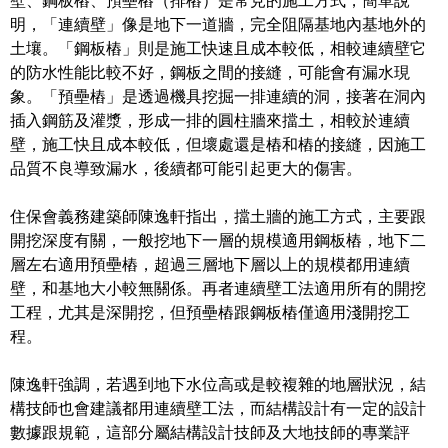
壁、鋼板樁、預壘樁（排樁）是常見的施工方式，簡單說
明，「連續壁」像是地下一道牆，完全阻隔基地內基地外的
土壤。「鋼板樁」則是施工快速且成本較低，相較連續壁它
的防水性能比較不好，鋼板之間的接縫，可能會有漏水現
象。「預壘樁」是透過機具挖掘一排連續的洞，接著在洞內
插入鋼筋及灌漿，形成一排的圓柱牆來擋土，相較於連續
壁，施工快且成本較低，但壞處還是樁和樁的接縫，因施工
品質不良導致漏水，後續都可能引起更大的傷害。
住保會義務建築師陳逸軒指出，擋土牆的施工方式，主要跟
開挖深度有關，一般挖地下一層的規模適用鋼板樁，地下二
層左右適用預壘樁，超過三層地下層以上的規模都用連續
壁，和基地大小較無關係。再者連續壁工法適用所有的開挖
工程，尤其是深開挖，但預壘樁跟鋼板樁僅適用淺開挖工
程。
陳逸軒強調，若遇到地下水位高或是較複雜的地層狀況，結
構技師也會建議都用連續壁工法，而結構設計有一定的設計
數據跟規範，這部分屬結構設計技師及大地技師的專業評