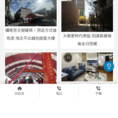
爛尾苦主變建商！用這方式做
大都更時代來臨 別讓新建物
危老 地主不出錢也能蓋大樓
偷走日照權
花39萬買空氣！他購屋簽約後
屋主驟逝 「交屋失敗」房仲
回首頁
電話
手機
北都建設「委建全案管理」殺
照收服務費【台北建經公司】
出新藍海！新店中央新村60年
老宅將變身輕奢宅【板橋區都