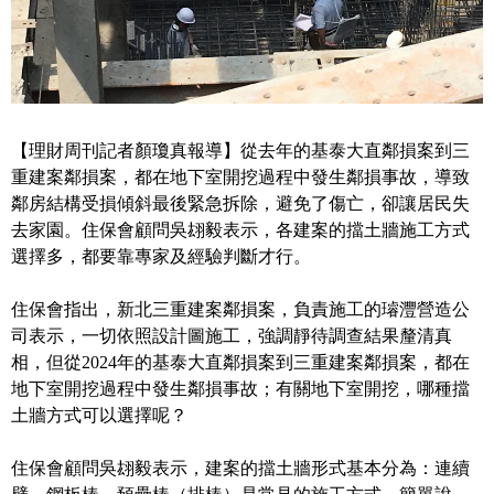
【理財周刊記者顏瓊真報導】從去年的基泰大直鄰損案到三
重建案鄰損案，都在地下室開挖過程中發生鄰損事故，導致
鄰房結構受損傾斜最後緊急拆除，避免了傷亡，卻讓居民失
去家園。住保會顧問吳翃毅表示，各建案的擋土牆施工方式
選擇多，都要靠專家及經驗判斷才行。
住保會指出，新北三重建案鄰損案，負責施工的璿灃營造公
司表示，一切依照設計圖施工，強調靜待調查結果釐清真
相，但從2024年的基泰大直鄰損案到三重建案鄰損案，都在
地下室開挖過程中發生鄰損事故；有關地下室開挖，哪種擋
土牆方式可以選擇呢？
住保會顧問吳翃毅表示，建案的擋土牆形式基本分為：連續