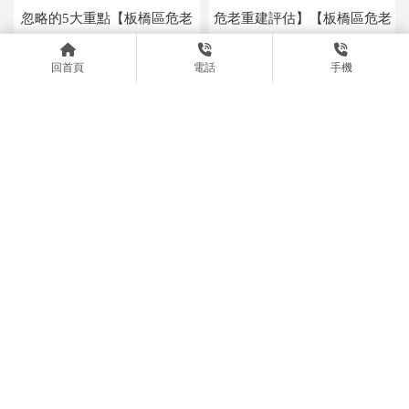
忽略的5大重點【板橋區危老
危老重建評估】【板橋區危老
改建】【板橋區危險老屋重
改建】
回首頁
電話
手機
建】
為什麼要建經公司？【台北建
自地自建有哪些風險？建經公
經公司】【板橋區都更建設公
司如何協助控管【台北全案管
司】
理公司】【台北建經公司】