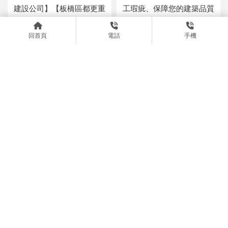
建設公司】【板橋區都更重
工瑕疵、保障您的建築品質
建】
【台北建經公司】【板橋區危
回首頁
電話
手機
險老屋重建】
幾年的房子算危老？【板橋區
全案管理是什麼？【台北全案
危老重建評估】【板橋區危老
管理公司】【建經公司推薦】
改建】